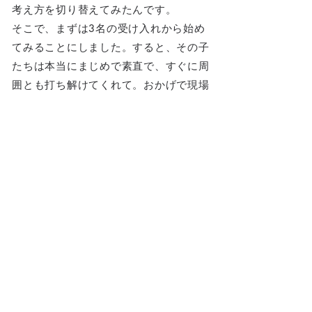
考え方を切り替えてみたんです。
そこで、まずは3名の受け入れから始め
てみることにしました。すると、その子
たちは本当にまじめで素直で、すぐに周
囲とも打ち解けてくれて。おかげで現場
の雰囲気もぐっと良くなったんです。そ
の経験があって、自然と「次もまた受け
入れよう」という流れができていきまし
た。
実習生を受け入れたことで、どのような改
善や変化がありましたか？
一番大きかったのは、教える側の意識が