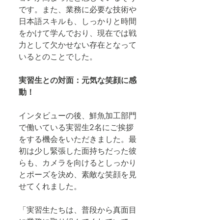
です。また、業務に必要な技術や
日本語スキルも、しっかりと時間
をかけて学んでおり、現在では戦
力として欠かせない存在となって
いるとのことでした。
実習生との対面：元気な笑顔に感
動！
インタビューの後、鮮魚加工部門
で働いている実習生2名にご挨拶
をする機会をいただきました。最
初は少し緊張した面持ちだった彼
らも、カメラを向けるとしっかり
とポーズを決め、素敵な笑顔を見
せてくれました。
「実習生たちは、普段から真面目