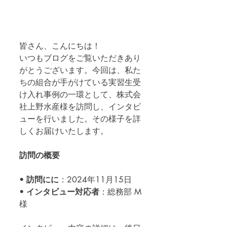
皆さん、こんにちは！
いつもブログをご覧いただきあり
がとうございます。今回は、私た
ちの組合が手がけている実習生受
け入れ事例の一環として、株式会
社上野水産様を訪問し、インタビ
ューを行いました。その様子を詳
しくお届けいたします。
訪問の概要
• 
訪問にに
：2024年11月15日
• 
インタビュー対応者
：総務部 M
様