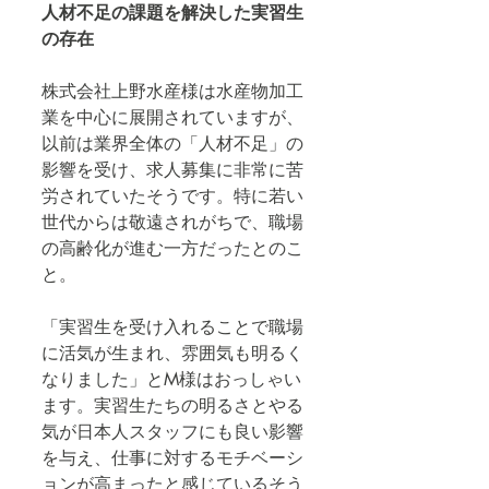
人材不足の課題を解決した実習生
の存在
株式会社上野水産様は水産物加工
業を中心に展開されていますが、
以前は業界全体の「人材不足」の
影響を受け、求人募集に非常に苦
労されていたそうです。特に若い
世代からは敬遠されがちで、職場
の高齢化が進む一方だったとのこ
と。
「実習生を受け入れることで職場
に活気が生まれ、雰囲気も明るく
なりました」とM様はおっしゃい
ます。実習生たちの明るさとやる
気が日本人スタッフにも良い影響
を与え、仕事に対するモチベーシ
ョンが高まったと感じているそう