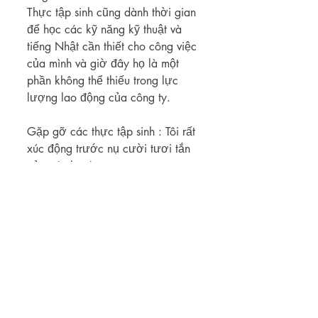
Thực tập sinh cũng dành thời gian 
để học các kỹ năng kỹ thuật và 
tiếng Nhật cần thiết cho công việc 
của mình và giờ đây họ là một 
phần không thể thiếu trong lực 
lượng lao động của công ty.
Gặp gỡ các thực tập sinh : Tôi rất 
xúc động trước nụ cười tươi tắn 
của các bạn!
Sau buổi phỏng vấn, tôi có dịp 
chào hỏi hai bạn thực tập sinh 
đang làm việc tại bộ phận chế 
biến cá tươi. Ban đầu họ có vẻ 
hơi lo lắng, nhưng khi máy ảnh 
chĩa vào họ, họ tạo dáng vững 
vàng và cho chúng tôi thấy nụ 