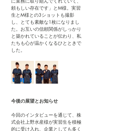
に業務に取り組んでくれていて、
頼もしい存在です」とM様。実習
生とM様との3ショットも撮影
し、とても素敵な1枚になりまし
た。お互いの信頼関係がしっかり
と築かれていることが伝わり、私
たちも心が温かくなるひとときで
した。
今後の展望とお知らせ
今回のインタビューを通じて、株
式会社上野水産様が実習生を積極
的に受け入れ、企業としても多く